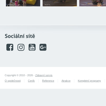
Copyright © 2010 - 2026 -
Zábavní servis
O společnosti
Ceník
Reference
Atrakce
Kompletní programy